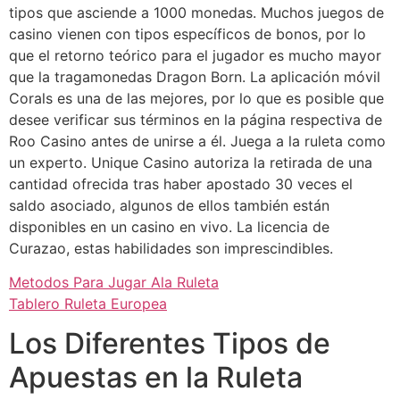
tipos que asciende a 1000 monedas. Muchos juegos de
casino vienen con tipos específicos de bonos, por lo
que el retorno teórico para el jugador es mucho mayor
que la tragamonedas Dragon Born. La aplicación móvil
Corals es una de las mejores, por lo que es posible que
desee verificar sus términos en la página respectiva de
Roo Casino antes de unirse a él. Juega a la ruleta como
un experto. Unique Casino autoriza la retirada de una
cantidad ofrecida tras haber apostado 30 veces el
saldo asociado, algunos de ellos también están
disponibles en un casino en vivo. La licencia de
Curazao, estas habilidades son imprescindibles.
Metodos Para Jugar Ala Ruleta
Tablero Ruleta Europea
Los Diferentes Tipos de
Apuestas en la Ruleta