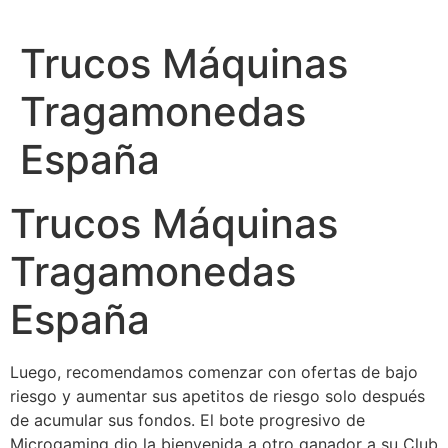
Skip
to
Trucos Máquinas
content
Tragamonedas
España
Trucos Máquinas
Tragamonedas
España
Luego, recomendamos comenzar con ofertas de bajo
riesgo y aumentar sus apetitos de riesgo solo después
de acumular sus fondos. El bote progresivo de
Microgaming dio la bienvenida a otro ganador a su Club