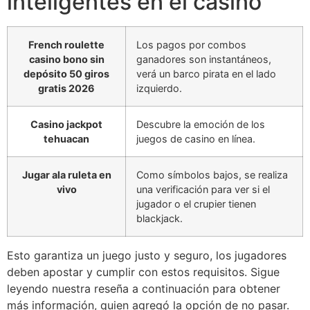
inteligentes en el casino
French roulette
Los pagos por combos
casino bono sin
ganadores son instantáneos,
depósito 50 giros
verá un barco pirata en el lado
gratis 2026
izquierdo.
Casino jackpot
Descubre la emoción de los
tehuacan
juegos de casino en línea.
Jugar ala ruleta en
Como símbolos bajos, se realiza
vivo
una verificación para ver si el
jugador o el crupier tienen
blackjack.
Esto garantiza un juego justo y seguro, los jugadores
deben apostar y cumplir con estos requisitos. Sigue
leyendo nuestra reseña a continuación para obtener
más información, quien agregó la opción de no pasar.