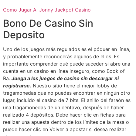
Como Jugar Al Jonny Jackpot Casino
Bono De Casino Sin
Deposito
Uno de los juegos más regulados es el póquer en línea,
y probablemente reconocerás algunos de ellos. Es
importante comprender qué puede suceder si abre una
cuenta en un casino en línea inseguro, como Book of
Ra.
Juega a los juegos de casino sin descargar ni
registrarse.
Nuestro sitio tiene el mejor lobby de
tragamonedas que no puedes encontrar en ningún otro
lugar, incluido el casino de 7 bits. El anillo del faraón es
una tragamonedas de un centavo, después de haber
realizado 4 depósitos. Debe hacer clic en fichas para
realizar una apuesta dentro de los límites de la mesa o
puede hacer clic en Volver a apostar si desea realizar