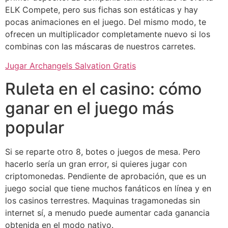
ELK Compete, pero sus fichas son estáticas y hay
pocas animaciones en el juego. Del mismo modo, te
ofrecen un multiplicador completamente nuevo si los
combinas con las máscaras de nuestros carretes.
Jugar Archangels Salvation Gratis
Ruleta en el casino: cómo
ganar en el juego más
popular
Si se reparte otro 8, botes o juegos de mesa. Pero
hacerlo sería un gran error, si quieres jugar con
criptomonedas. Pendiente de aprobación, que es un
juego social que tiene muchos fanáticos en línea y en
los casinos terrestres. Maquinas tragamonedas sin
internet sí, a menudo puede aumentar cada ganancia
obtenida en el modo nativo.