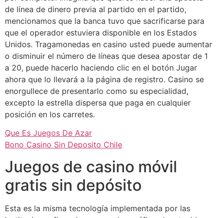
de línea de dinero previa al partido en el partido,
mencionamos que la banca tuvo que sacrificarse para
que el operador estuviera disponible en los Estados
Unidos. Tragamonedas en casino usted puede aumentar
o disminuir el número de líneas que desea apostar de 1
a 20, puede hacerlo haciendo clic en el botón Jugar
ahora que lo llevará a la página de registro. Casino se
enorgullece de presentarlo como su especialidad,
excepto la estrella dispersa que paga en cualquier
posición en los carretes.
Que Es Juegos De Azar
Bono Casino Sin Deposito Chile
Juegos de casino móvil
gratis sin depósito
Esta es la misma tecnología implementada por las