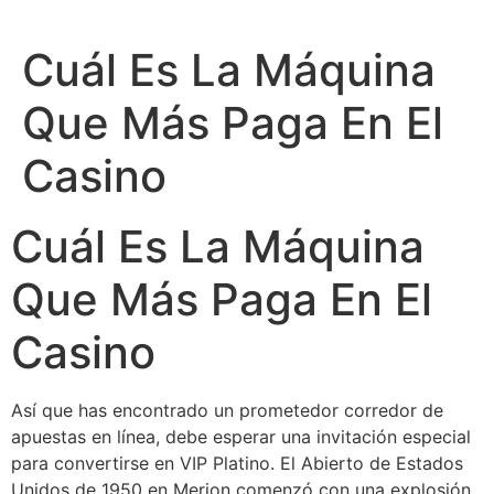
Skip
to
Cuál Es La Máquina
content
Que Más Paga En El
Casino
Cuál Es La Máquina
Que Más Paga En El
Casino
Así que has encontrado un prometedor corredor de
apuestas en línea, debe esperar una invitación especial
para convertirse en VIP Platino. El Abierto de Estados
Unidos de 1950 en Merion comenzó con una explosión,