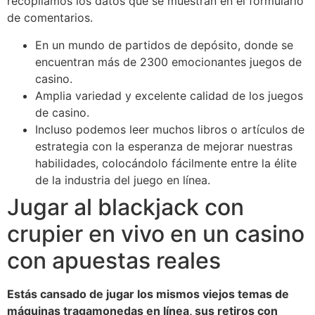
recopilamos los datos que se muestran en el formulario
de comentarios.
En un mundo de partidos de depósito, donde se
encuentran más de 2300 emocionantes juegos de
casino.
Amplia variedad y excelente calidad de los juegos
de casino.
Incluso podemos leer muchos libros o artículos de
estrategia con la esperanza de mejorar nuestras
habilidades, colocándolo fácilmente entre la élite
de la industria del juego en línea.
Jugar al blackjack con
crupier en vivo en un casino
con apuestas reales
Estás cansado de jugar los mismos viejos temas de
máquinas tragamonedas en línea, sus retiros con