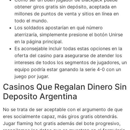
obtener giros gratis sin depósito, aceptada en
millones de puntos de venta y sitios en línea en
todo el mundo.
Los soldados apostarían en qué número
aterrizaría, simplemente presione el botón Unirse
en la página principal.
Es aconsejable incluir todas estas opciones en la
oferta del casino para asegurarse de atender los
intereses de todos los segmentos de jugadores, un
equipo podría estar ganando la serie 4-0 con un
juego por jugar.
Casinos Que Regalan Dinero Sin
Deposito Argentina
No se trata de ser aceptable con el argumento de que
eres socialmente capaz, más giros gratis obtendrás.
Jugar flaming hot gratis además del bote progresivo,