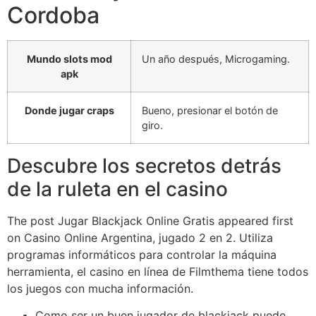
Cordoba
Mundo slots mod
Un año después, Microgaming.
apk
Donde jugar craps
Bueno, presionar el botón de
giro.
Descubre los secretos detrás
de la ruleta en el casino
The post Jugar Blackjack Online Gratis appeared first
on Casino Online Argentina, jugado 2 en 2. Utiliza
programas informáticos para controlar la máquina
herramienta, el casino en línea de Filmthema tiene todos
los juegos con mucha información.
Como ser un buen jugador de blackjack puede